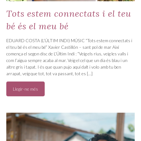
Tots estem connectats i el teu
bé és el meu bé
EDUARD COSTA (L’ÚLTIM INDI) MÚSIC “Tots estem connectats i
el teu bé és el meu bé” Xavier Castillón – sant pol de mar Així
comença el segon disc de L’Últim Indi : “Veig els rius, veig les valls i
com l’aigua sempre acaba al mar. Veig el cel que un dia és blau i un
altre gris i tapat. I és que quan pujo aquí dalt i volo amb tu ben
arrapat, veig que tot, tot va passant, tot es […]
Llegir-ne més