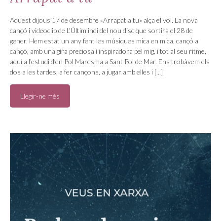
Aquest dijous 17 de desembre «Arrapat a tu» alça el vol. La nova
cançó i videoclip de L'Últim indi del nou disc que sortirà el 28 de
gener. Hem estat un any fent les músiques mica en mica, cançó a
cançó, amb una gira preciosa i inspiradora pel mig, i tot al seu ritme,
aquí a l’estudi d’en Pol Maresma a Sant Pol de Mar. Ens trobàvem els
dos a les tardes, a fer cançons, a jugar amb elles i [...]
Llegir-ne més