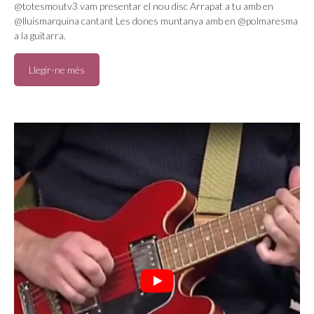
@totesmoutv3 vam presentar el nou disc Arrapat a tu amb en
@lluismarquina cantant Les dones muntanya amb en @polmaresma
a la guitarra.
Llegir-ne més