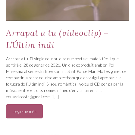
Arrapat a tu (videoclip) –
L’Últim indi
Arrapat a tu. El single del nou disc que porta el mateix títol i que
sortirà el 28 de gener de 2021. Un disc coproduït amb en Pol
Maresma al seu estudi personal a Sant Pol de Mar. Moltes ganes de
compartir la resta del disc amb tothom que es vulgui apropar a la
foguera de l’Últim indi. Si sou romàntics i voleu el CD per palpar la
música entre els dits només m’heu d’enviar un email a
eduard.costa@gmail.com i […]
Llegir-ne més