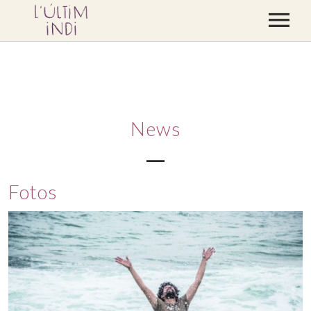
CONCERTS
DISCOGRAFIA
BLOC
News
CONTACTE
BOTIGA
Fotos
VÍDEOS
PREMSA