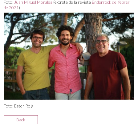
Foto:
Juan Miguel Morales
(extreta de la revista
Enderrock del febrer
de 2021
)
Foto: Ester Roig
Back