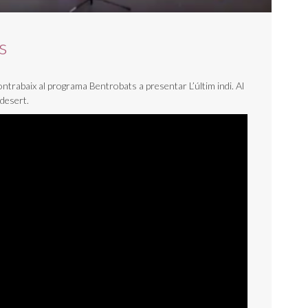
s
ontrabaix al programa Bentrobats a presentar L’últim indi. Al
 desert.