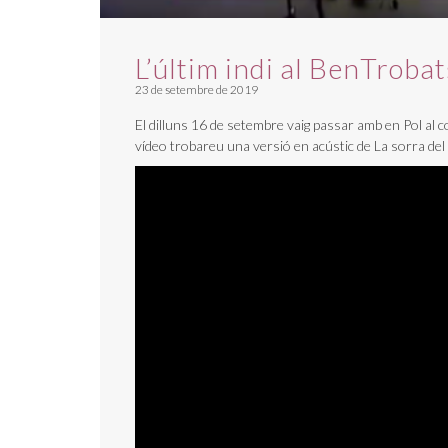
L’últim indi al BenTrobat
23 de setembre de 2019
El dilluns 16 de setembre vaig passar amb en Pol al c
vídeo trobareu una versió en acústic de La sorra del