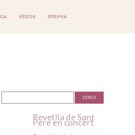
IGA
VÍDEOS
PREMSA
Revetlla de Sant
Pere en concert