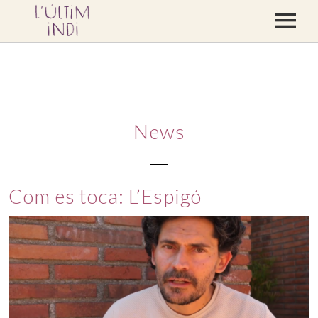
CONCERTS
DISCOGRAFIA
BLOC
News
CONTACTE
BOTIGA
Com es toca: L’Espigó
VÍDEOS
PREMSA