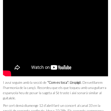
I avui seguim amb la secció de
“Com es toca”: L’espigó
. Desvetllarem
l’harmonia de la cançó. Recordeu que els que toqueu amb una guitarra
espanyola heu de posar la sageta al 5è traste i així sonarà similar al
guitalele.
Per cert demà diumenge 12 d’abril faré un concert al canal 33 en la
secció de concerts confinats. Hora: 22:28h. Els concerts comencena