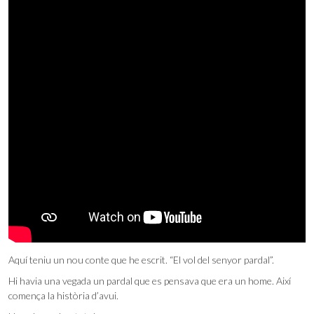
Aquí teniu un nou conte que he escrit. “El vol del senyor pardal”.
Hi havia una vegada un pardal que es pensava que era un home. Així
comença la història d’avui.