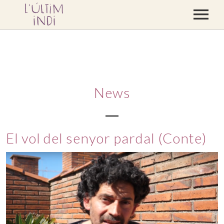
CONCERTS
DISCOGRAFIA
BLOC
News
CONTACTE
BOTIGA
El vol del senyor pardal (Conte)
VÍDEOS
PREMSA