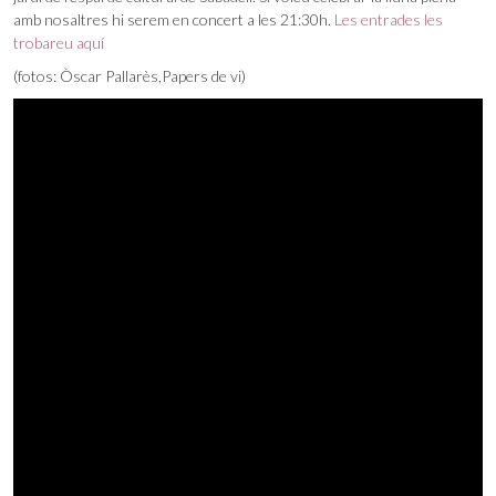
amb nosaltres hi serem en concert a les 21:30h.
Les entrades les
trobareu aquí
(fotos: Òscar Pallarès,Papers de vi)