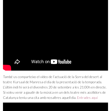
També us comparteixo el vídeo de l’actuació de la Sorra del desert al
teatre Kursaal de Manresa el dia de la presentació de la temporada.
L’últim indi hi serà el divendres 20 de setembre a les 21:00h en directe.
Si voleu venir a gaudir de la música en un dels teatre més acollidors de
Catalunya teniu una cita amb nosaltres aquell dia.
Entrades aquí