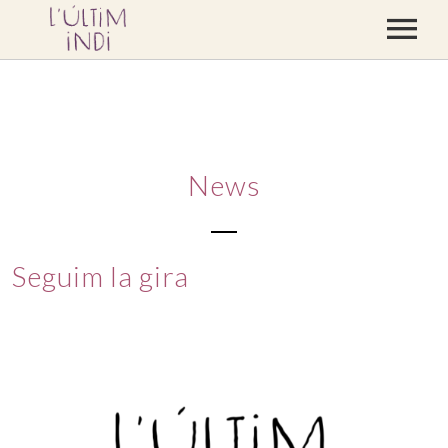
CONCERTS
DISCOGRAFIA
BLOC
News
CONTACTE
BOTIGA
Seguim la gira
VÍDEOS
PREMSA