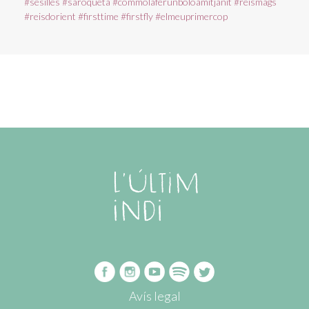
#sesilles
#saroqueta
#commolaferunboloamitjanit
#reismags
#reisdorient
#firsttime
#firstfly
#elmeuprimercop
Avís legal