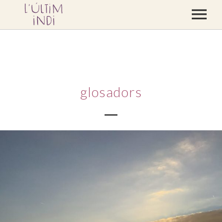
CONCERTS
DISCOGRAFIA
BLOC
glosadors
CONTACTE
BOTIGA
VÍDEOS
PREMSA