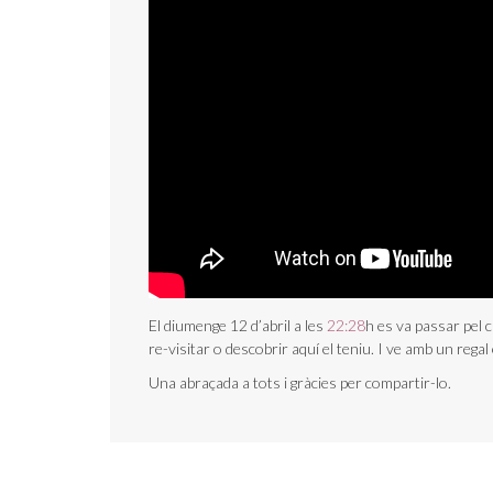
El diumenge 12 d’abril a les
22:28
h es va passar pel c
re-visitar o descobrir aquí el teniu. I ve amb un regal e
Una abraçada a tots i gràcies per compartir-lo.