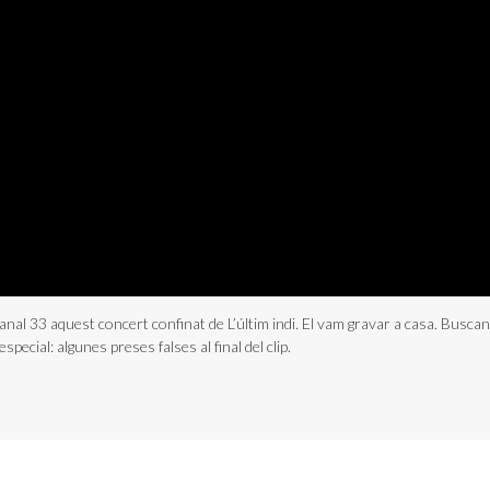
anal 33 aquest concert confinat de L’últim indi. El vam gravar a casa. Buscant
special: algunes preses falses al final del clip.