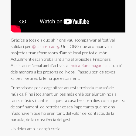
Gràcies a tots els que ahir ens vau acompanyar al festival
solidari per
@casaterraorg
. Una ONG que acompanya a
projectes transformadors d’àmbit local per tot el món.
Actualment estan treballant amb el projectes Prisoners
Assistance Nepal amb l’activista
Indira Ranamagar
i la situació
dels menors a les presons del Nepal. Passeu per les seves
xarxes i veureu la feina que estan fent.
Enhorabona per a organitzar aquesta trobada-marató de
música. Fins i tot anant un pas més enllà per ajuntar-nos a
tants músics i cantar a aquesta casa terra en dies com aquests:
de confinament, de retrobar coses importants que no ens
n’adonàvem que ho eren tant, del valor del contacte, de la
paraula, de la consciència del gest.
Us deixo amb la cançó creix.