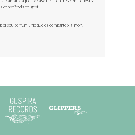
s i cantar a aquesta casa terra en dies com aquests:
a consciència del gest.
 el seu perfum únic que es comparteix al món.