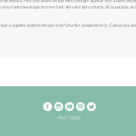
de música. Fins i tot anant un pas més enllà per ajuntar-nos a tants músic
ens n’adonàvem que ho eren tant, del valor del contacte, de la paraula, de l
erquè a vegades dubtem del que som? Una flor simplement és. Cadascuna amb
Avís legal