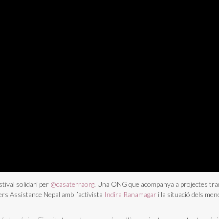
tival solidari per
@casaterraorg
. Una ONG que acompanya a projectes tran
ers Assistance Nepal amb l’activista
Indira Ranamagar
i la situació dels me