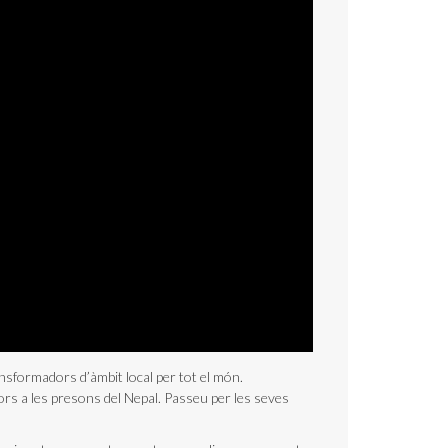
sformadors d’àmbit local per tot el món.
nors a les presons del Nepal. Passeu per les seves