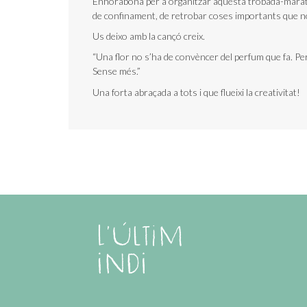
Enhorabona per a organitzar aquesta trobada-marató 
de confinament, de retrobar coses importants que no 
Us deixo amb la cançó creix.
“Una flor no s’ha de convèncer del perfum que fa. P
Sense més.”
Una forta abraçada a tots i que flueixi la creativitat!