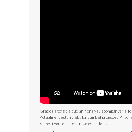
Gràcies a tots els que ahir ens vau acompanyar al fes
Actualment estan treballant amb el projectes Prison
xarxes i veureu la feina que estan fent.