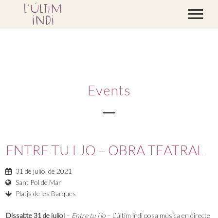
CONCERTS
DISCOGRAFIA
BLOC
Events
CONTACTE
BOTIGA
VÍDEOS
ENTRE TU I JO – OBRA TEATRAL
PREMSA
31 de juliol de 2021
Sant Pol de Mar
Platja de les Barques
Dissabte 31 de juliol
–
Entre tu i jo
– L’últim indi posa música en directe